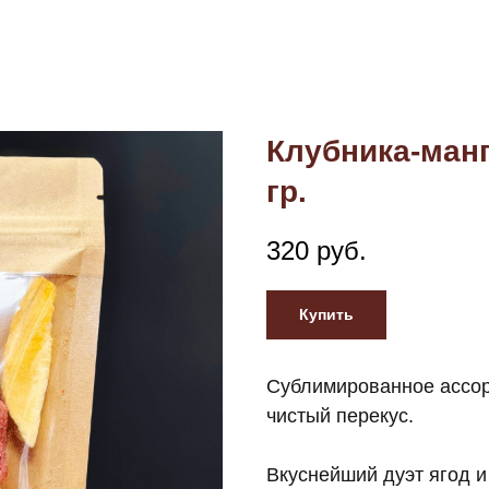
Клубника-ман
гр.
320
руб.
Купить
Сублимированное ассор
чистый перекус.
Вкуснейший дуэт ягод и