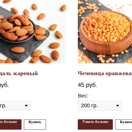
даль жареный
Чечевица оранжева
руб.
45
руб.
Вес:
ть больше
Узнать больше
Купить
Купит