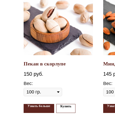
Пекан в скорлупе
Мин
150
руб.
145
Вес:
Вес:
Узнать больше
Узна
Купить