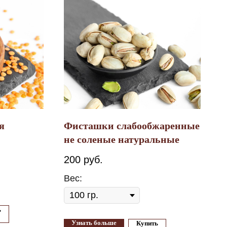
я
Фисташки слабообжаренные
не соленые натуральные
200
руб.
Вес:
ь
Узнать больше
Купить